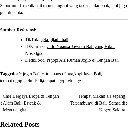
Sanur untuk menikmati momen ngopi yang tak sekadar enak, tapi juga
penuh cerita.
Sumber Referensi:
TikTok:
@kopijadulbali
IDNTimes:
Cafe Nuansa Jawa di Bali yang Bikin
Nostalgia
DetikFood:
Ngopi Ala Rumah Joglo di Tengah Bali
Tagged
cafe joglo Bali
,
cafe nuansa Jawa
,
kopi Jawa Bali
,
tempat ngopi jadul Bali
,
tempat ngopi vintage
Cafe Bergaya Eropa di Tengah
Tempat Makan ala Jepang
Post
Alam Bali, Estetik &
Tersembunyi di Bali, Serasa di
navigation
Menenangkan
Negeri Sakura
Related Posts