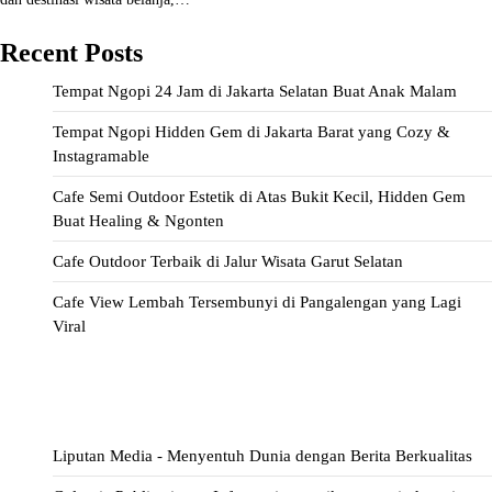
Recent Posts
Tempat Ngopi 24 Jam di Jakarta Selatan Buat Anak Malam
Tempat Ngopi Hidden Gem di Jakarta Barat yang Cozy &
Instagramable
Cafe Semi Outdoor Estetik di Atas Bukit Kecil, Hidden Gem
Buat Healing & Ngonten
Cafe Outdoor Terbaik di Jalur Wisata Garut Selatan
Cafe View Lembah Tersembunyi di Pangalengan yang Lagi
Viral
ihokibet
Situs Togel
Evohoki
https://evohkgames.bigcartel.com/
adiratoto
https://adiratotoresmi.carrd.co/
https://evohoki.carrd.co/
Liputan Media - Menyentuh Dunia dengan Berita Berkualitas