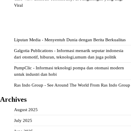
Viral
ihokibet
Situs Togel
Evohoki
https://evohkgames.bigcartel.com/
adiratoto
https://adiratotoresmi.carrd.co/
https://evohoki.carrd.co/
Liputan Media - Menyentuh Dunia dengan Berita Berkualitas
Galgotia Publications - Informasi menarik seputar indonesia
dari otomotif, hiburan, teknologi,umum dan juga politik
PumpClic - Informasi teknologi pompa dan otomasi modern
untuk industri dan hobi
Ras Indo Group - See Around The World From Ras Indo Group
Archives
August 2025
July 2025