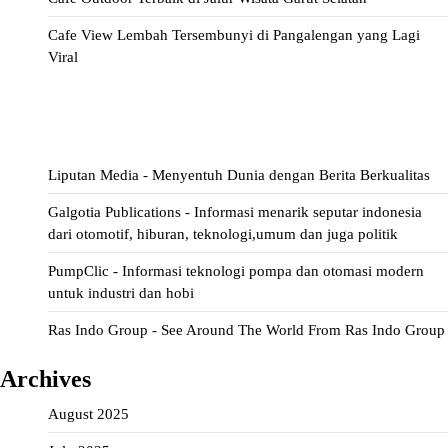
Cafe View Lembah Tersembunyi di Pangalengan yang Lagi
Viral
ihokibet
Situs Togel
Evohoki
https://evohkgames.bigcartel.com/
adiratoto
https://adiratotoresmi.carrd.co/
https://evohoki.carrd.co/
Liputan Media - Menyentuh Dunia dengan Berita Berkualitas
Galgotia Publications - Informasi menarik seputar indonesia
dari otomotif, hiburan, teknologi,umum dan juga politik
PumpClic - Informasi teknologi pompa dan otomasi modern
untuk industri dan hobi
Ras Indo Group - See Around The World From Ras Indo Group
Archives
August 2025