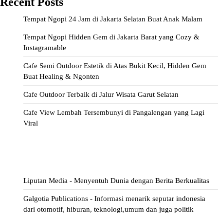
Recent Posts
Tempat Ngopi 24 Jam di Jakarta Selatan Buat Anak Malam
Tempat Ngopi Hidden Gem di Jakarta Barat yang Cozy &
Instagramable
Cafe Semi Outdoor Estetik di Atas Bukit Kecil, Hidden Gem
Buat Healing & Ngonten
Cafe Outdoor Terbaik di Jalur Wisata Garut Selatan
Cafe View Lembah Tersembunyi di Pangalengan yang Lagi
Viral
ihokibet
Situs Togel
Evohoki
https://evohkgames.bigcartel.com/
adiratoto
https://adiratotoresmi.carrd.co/
https://evohoki.carrd.co/
Liputan Media - Menyentuh Dunia dengan Berita Berkualitas
Galgotia Publications - Informasi menarik seputar indonesia
dari otomotif, hiburan, teknologi,umum dan juga politik