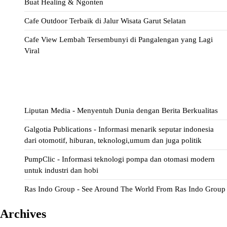
Buat Healing & Ngonten
Cafe Outdoor Terbaik di Jalur Wisata Garut Selatan
Cafe View Lembah Tersembunyi di Pangalengan yang Lagi
Viral
ihokibet
Situs Togel
Evohoki
https://evohkgames.bigcartel.com/
adiratoto
https://adiratotoresmi.carrd.co/
https://evohoki.carrd.co/
Liputan Media - Menyentuh Dunia dengan Berita Berkualitas
Galgotia Publications - Informasi menarik seputar indonesia
dari otomotif, hiburan, teknologi,umum dan juga politik
PumpClic - Informasi teknologi pompa dan otomasi modern
untuk industri dan hobi
Ras Indo Group - See Around The World From Ras Indo Group
Archives