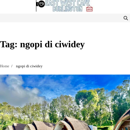
Skip
to
content
Tag:
ngopi di ciwidey
Home
ngopi di ciwidey