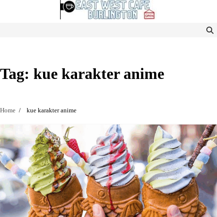
Skip
to
content
Tag:
kue karakter anime
Home
kue karakter anime