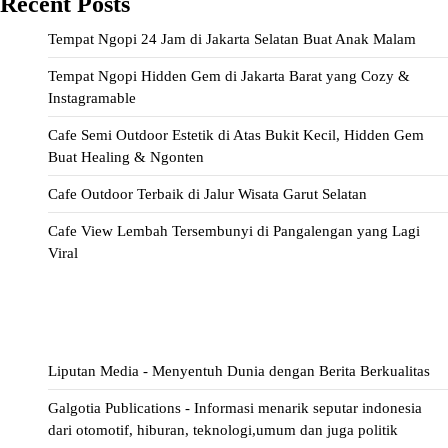
Recent Posts
Tempat Ngopi 24 Jam di Jakarta Selatan Buat Anak Malam
Tempat Ngopi Hidden Gem di Jakarta Barat yang Cozy &
Instagramable
Cafe Semi Outdoor Estetik di Atas Bukit Kecil, Hidden Gem
Buat Healing & Ngonten
Cafe Outdoor Terbaik di Jalur Wisata Garut Selatan
Cafe View Lembah Tersembunyi di Pangalengan yang Lagi
Viral
ihokibet
Situs Togel
Evohoki
https://evohkgames.bigcartel.com/
adiratoto
https://adiratotoresmi.carrd.co/
https://evohoki.carrd.co/
Liputan Media - Menyentuh Dunia dengan Berita Berkualitas
Galgotia Publications - Informasi menarik seputar indonesia
dari otomotif, hiburan, teknologi,umum dan juga politik