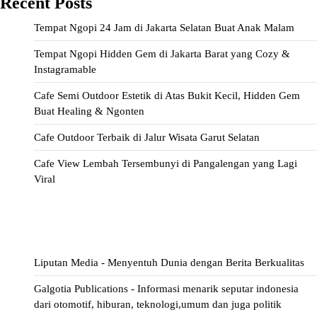
Recent Posts
Tempat Ngopi 24 Jam di Jakarta Selatan Buat Anak Malam
Tempat Ngopi Hidden Gem di Jakarta Barat yang Cozy &
Instagramable
Cafe Semi Outdoor Estetik di Atas Bukit Kecil, Hidden Gem
Buat Healing & Ngonten
Cafe Outdoor Terbaik di Jalur Wisata Garut Selatan
Cafe View Lembah Tersembunyi di Pangalengan yang Lagi
Viral
ihokibet
Situs Togel
Evohoki
https://evohkgames.bigcartel.com/
adiratoto
https://adiratotoresmi.carrd.co/
https://evohoki.carrd.co/
Liputan Media - Menyentuh Dunia dengan Berita Berkualitas
Galgotia Publications - Informasi menarik seputar indonesia
dari otomotif, hiburan, teknologi,umum dan juga politik