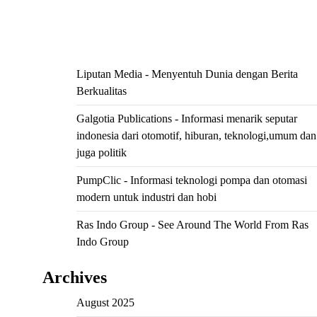
ihokibet
Situs Togel
Evohoki
https://evohkgames.bigcartel.com/
adiratoto
https://adiratotoresmi.carrd.co/
https://evohoki.carrd.co/
Liputan Media - Menyentuh Dunia dengan Berita
Berkualitas
Galgotia Publications - Informasi menarik seputar
indonesia dari otomotif, hiburan, teknologi,umum dan
juga politik
PumpClic - Informasi teknologi pompa dan otomasi
modern untuk industri dan hobi
Ras Indo Group - See Around The World From Ras
Indo Group
Archives
August 2025